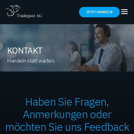
JETZT HANDELN
KONTAKT
Handeln statt warten.
Haben Sie Fragen,
Anmerkungen oder
möchten Sie uns Feedback