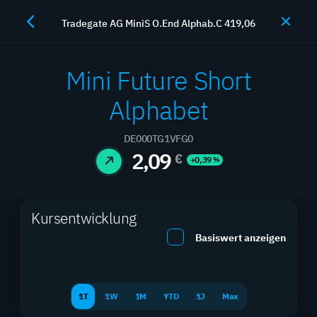
Tradegate AG MiniS O.End Alphab.C 419,06
JETZT HANDELN
Mini Future Short
Alphabet
Hebelprodukte
DE000TG1VFG0
2,09
€
+0,39
%
Maximieren Sie Ihre Rendite mit professionellen
Hebelprodukten
Kursentwicklung
Basiswert anzeigen
SUCHEN
FILTER
1T
1W
1M
YTD
1J
Max