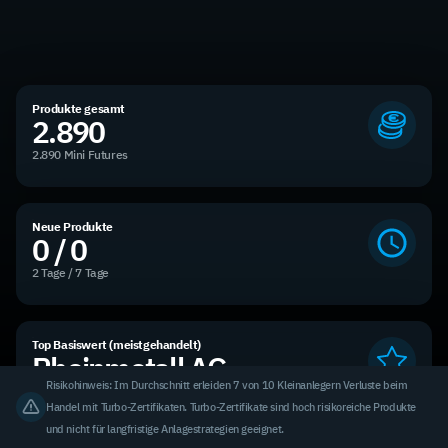
Produkte gesamt
2.890
2.890 Mini Futures
Neue Produkte
0 / 0
2 Tage / 7 Tage
Top Basiswert (meistgehandelt)
Rheinmetall AG
Risikohinweis: Im Durchschnitt erleiden 7 von 10 Kleinanlegern Verluste beim
3,31 % des Handelsvolumens
Handel mit Turbo-Zertifikaten. Turbo-Zertifikate sind hoch risikoreiche Produkte
und nicht für langfristige Anlagestrategien geeignet.