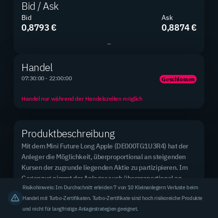
Bid / Ask
Bid
Ask
0,8793 €
0,8874 €
–
Produkte gesamt
2.881
Handel
2.881 Mini Futures
07:30:00 - 22:00:00
Geschlossen
Handel nur während der Handelszeiten möglich
Neue Produkte
0 / 0
Produktbeschreibung
2 Tage / 7 Tage
Mit dem Mini Future Long Apple (DE000TG1U3R4) hat der 
Anleger die Möglichkeit, überproportional an steigenden 
Kursen der zugrunde liegenden Aktie zu partizipieren. Im 
Top Basiswert (meistgehandelt)
Rheinmetall AG
Gegenzug nimmt der Anleger auch überproportional an 
Risikohinweis: Im Durchschnitt erleiden 7 von 10 Kleinanlegern Verluste beim
fallenden Kursen der zugrunde liegenden Aktie teil.

3,31 % des Handelsvolumens
Handel mit Turbo-Zertifikaten. Turbo-Zertifikate sind hoch risikoreiche Produkte
und nicht für langfristige Anlagestrategien geeignet.
Erreicht oder unterschreitet der Kurs der Aktie bei 