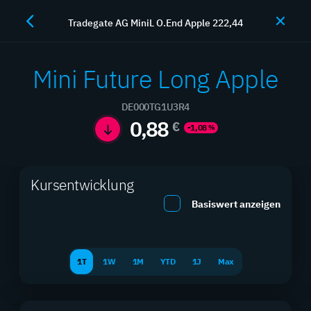
Tradegate AG MiniL O.End Apple 222,44
JETZT HANDELN
Mini Future Long Apple
DE000TG1U3R4
Hebelprodukte
0,88
€
-1,08
%
Maximieren Sie Ihre Rendite mit professionellen
Kursentwicklung
Hebelprodukten
Basiswert anzeigen
1T
1W
1M
YTD
1J
Max
SUCHEN
FILTER