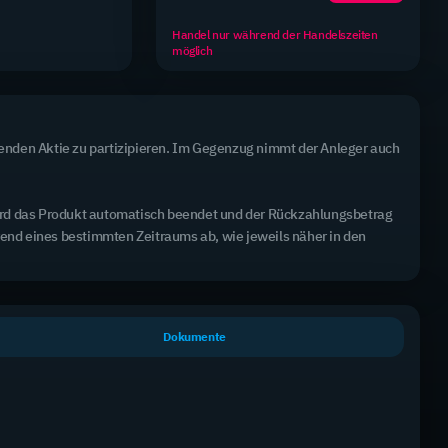
Handel nur während der Handelszeiten
möglich
enden Aktie zu partizipieren. Im Gegenzug nimmt der Anleger auch 
wird das Produkt automatisch beendet und der Rückzahlungsbetrag 
Alle Produkte haben die Laufzeit "Open End"
rend eines bestimmten Zeitraums ab, wie jeweils näher in den 
K.O.-Barriere
Bid Ask
+/-
Hebel
3,6960 €
-0,08 €
Long
Dokumente
131,99 €
3,7021 €
-2,05 %
1,66x
2,5200 €
+0,13 €
Long
166,13 €
2,5541 €
+5,32 %
2,20x
3,0039 €
-0,02 €
Long
49,32 €
3,0160 €
-0,53 %
2,50x