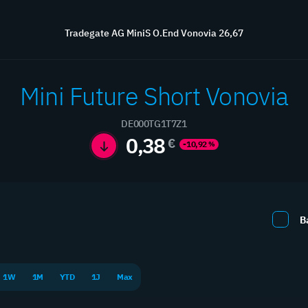
Übersicht
Börse
Wissen
Kontakt
Service
Tradegate AG MiniS O.End Vonovia 26,67
Mini Future Short Vonovia
DE000TG1T7Z1
Hebelprodukte
0,38
€
-10,92
%
aximieren Sie Ihre Rendite mit professionellen Hebelprodukt
B
1W
1M
YTD
1J
Max
Neue Produkte
0 / 0