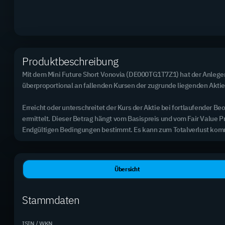
2.890 Mini Futures
Top Basiswert (meistgehandelt)
Rheinmetall AG
Produktbeschreibung
3,31 % des Handelsvolumens
Mit dem Mini Future Short Vonovia (DE000TG1T7Z1) hat der Anleger 
überproportional an fallenden Kursen der zugrunde liegenden Aktie t
Erreicht oder unterschreitet der Kurs der Aktie bei fortlaufende
Excel-Export (alle Produkte)
ermittelt. Dieser Betrag hängt vom Basispreis und vom Fair Value P
Endgültigen Bedingungen bestimmt. Es kann zum Totalverlust ko
Produktname
B
Mini Future Long Alphabet
A
Übersicht
DE000TG0A0B9
3
Mini Future Long Siemens
S
Stammdaten
DE000TG0A0Z8
2
Mini Future Long Coca-Cola
C
DE000TG0A705
7
ISIN / WKN