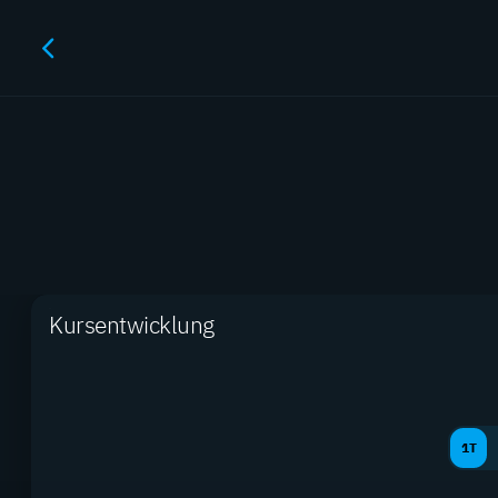
M
Kursentwicklung
1T
Produkte gesamt
2.890