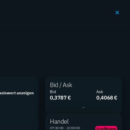
JETZT HANDELN
en
Bid / Ask
Bid
Ask
asiswert anzeigen
SUCHEN
FILTER
0,3787 €
0,4068 €
–
Handel
07:30:00 - 22:00:00
Geschlossen