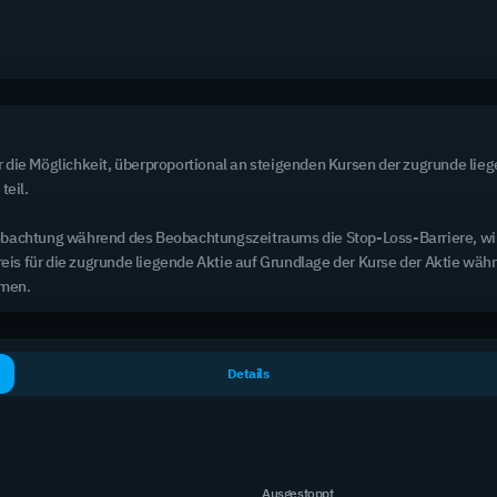
2 Tage / 7 Tage
Produkte mit K.O.-Abstand < 5 %
99
Erhöhtes Risiko
die Möglichkeit, überproportional an steigenden Kursen der zugrunde lieg
eil.

r Beobachtung während des Beobachtungszeitraums die Stop-Loss-Barriere, 
reis für die zugrunde liegende Aktie auf Grundlage der Kurse der Aktie wäh
mmen.
asiswert
Basispreis
lphabet Inc. Class A
Details
124,52 €
06,90 €
(-1,21 %)
iemens AG
156,72 €
80,15 €
(+2,53 %)
oca-Cola Co
46,09 €
5,26 €
(-0,16 %)
Ausgestoppt