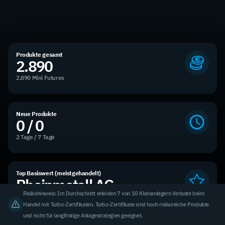
Produkte gesamt
2.890
2.890 Mini Futures
Neue Produkte
0 / 0
2 Tage / 7 Tage
Top Basiswert (meistgehandelt)
Rheinmetall AG
Risikohinweis: Im Durchschnitt erleiden 7 von 10 Kleinanlegern Verluste beim
4,86 % des Handelsvolumens
Handel mit Turbo-Zertifikaten. Turbo-Zertifikate sind hoch risikoreiche Produkte
und nicht für langfristige Anlagestrategien geeignet.