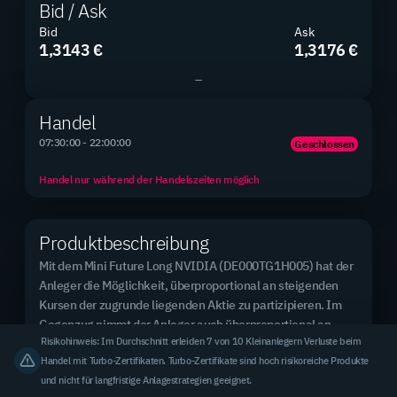
Bid / Ask
Bid
Ask
1,3143 €
1,3176 €
–
Produkte gesamt
2.890
Handel
2.890 Mini Futures
07:30:00 - 22:00:00
Geschlossen
Handel nur während der Handelszeiten möglich
Neue Produkte
0 / 0
Produktbeschreibung
2 Tage / 7 Tage
Mit dem Mini Future Long NVIDIA (DE000TG1H005) hat der 
Anleger die Möglichkeit, überproportional an steigenden 
Kursen der zugrunde liegenden Aktie zu partizipieren. Im 
Top Basiswert (meistgehandelt)
Rheinmetall AG
Gegenzug nimmt der Anleger auch überproportional an 
Risikohinweis: Im Durchschnitt erleiden 7 von 10 Kleinanlegern Verluste beim
fallenden Kursen der zugrunde liegenden Aktie teil.

3,31 % des Handelsvolumens
Handel mit Turbo-Zertifikaten. Turbo-Zertifikate sind hoch risikoreiche Produkte
und nicht für langfristige Anlagestrategien geeignet.
Erreicht oder unterschreitet der Kurs der Aktie bei 