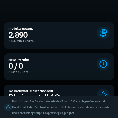
Produkte gesamt
2.890
2.890 Mini Futures
Neue Produkte
0 / 0
2 Tage / 7 Tage
Top Basiswert (meistgehandelt)
Rheinmetall AG
Risikohinweis: Im Durchschnitt erleiden 7 von 10 Kleinanlegern Verluste beim
3,31 % des Handelsvolumens
Handel mit Turbo-Zertifikaten. Turbo-Zertifikate sind hoch risikoreiche Produkte
und nicht für langfristige Anlagestrategien geeignet.