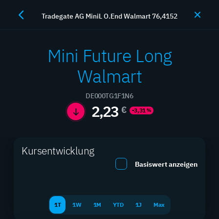
Tradegate AG MiniL O.End Walmart 76,4152
JETZT HANDELN
Mini Future Long
Walmart
Hebelprodukte
DE000TG1F1N6
2,23
€
-3,31
%
Maximieren Sie Ihre Rendite mit professionellen
Hebelprodukten
Kursentwicklung
Basiswert anzeigen
SUCHEN
FILTER
1T
1W
1M
YTD
1J
Max