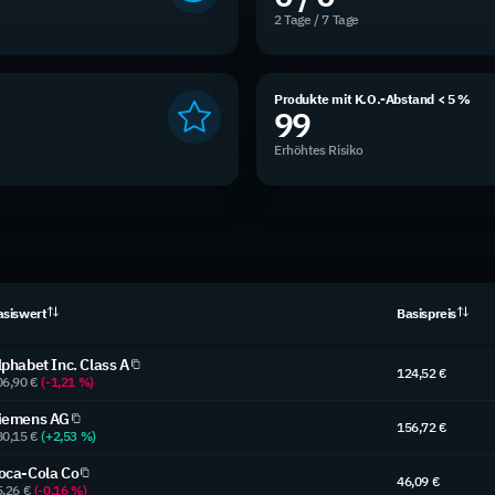
2 Tage / 7 Tage
Produkte mit K.O.-Abstand < 5 %
99
Erhöhtes Risiko
asiswert
Basispreis
lphabet Inc. Class A
124,52 €
06,90 €
(-1,21 %)
iemens AG
156,72 €
80,15 €
(+2,53 %)
oca-Cola Co
46,09 €
5,26 €
(-0,16 %)