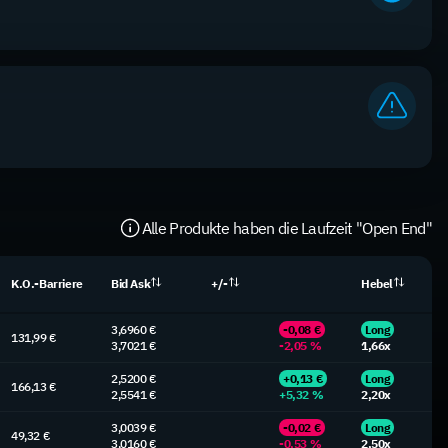
Alle Produkte haben die Laufzeit "Open End"
K.O.-Barriere
Bid Ask
+/-
Hebel
3,6960 €
-0,08 €
Long
131,99 €
3,7021 €
-2,05 %
1,66x
2,5200 €
+0,13 €
Long
166,13 €
2,5541 €
+5,32 %
2,20x
3,0039 €
-0,02 €
Long
49,32 €
3,0160 €
-0,53 %
2,50x