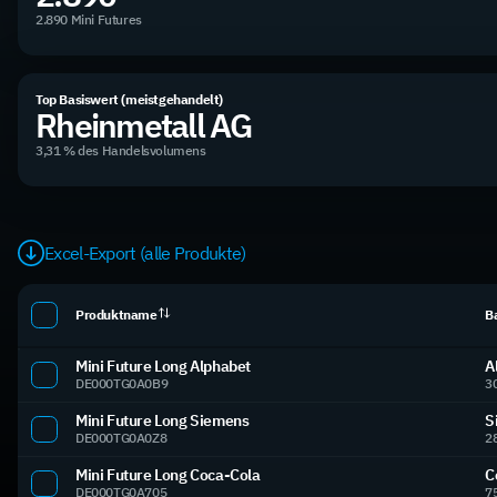
2.890 Mini Futures
Top Basiswert (meistgehandelt)
Rheinmetall AG
3,31 % des Handelsvolumens
Excel-Export (alle Produkte)
Produktname
B
Mini Future Long Alphabet
A
DE000TG0A0B9
3
Mini Future Long Siemens
S
DE000TG0A0Z8
2
Mini Future Long Coca-Cola
C
DE000TG0A705
7