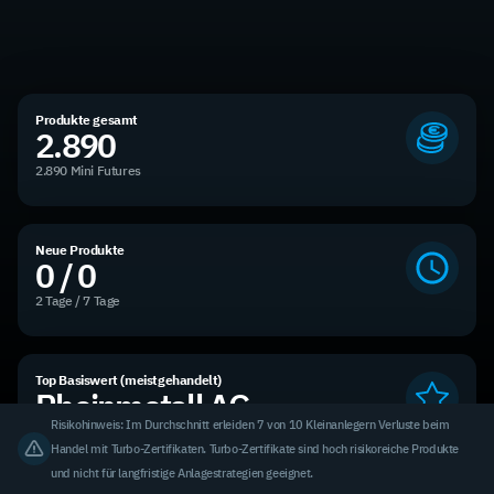
Produkte gesamt
2.890
2.890 Mini Futures
Neue Produkte
0 / 0
2 Tage / 7 Tage
Top Basiswert (meistgehandelt)
Rheinmetall AG
Risikohinweis: Im Durchschnitt erleiden 7 von 10 Kleinanlegern Verluste beim
3,31 % des Handelsvolumens
Handel mit Turbo-Zertifikaten. Turbo-Zertifikate sind hoch risikoreiche Produkte
und nicht für langfristige Anlagestrategien geeignet.