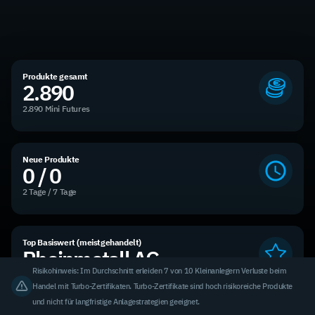
Produkte gesamt
2.890
2.890 Mini Futures
Neue Produkte
0 / 0
2 Tage / 7 Tage
Top Basiswert (meistgehandelt)
Rheinmetall AG
Risikohinweis: Im Durchschnitt erleiden 7 von 10 Kleinanlegern Verluste beim
3,31 % des Handelsvolumens
Handel mit Turbo-Zertifikaten. Turbo-Zertifikate sind hoch risikoreiche Produkte
und nicht für langfristige Anlagestrategien geeignet.