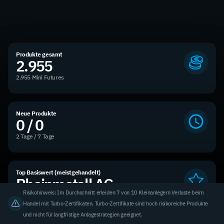
Produkte gesamt
2.955
2.955 Mini Futures
Neue Produkte
0 / 0
2 Tage / 7 Tage
Top Basiswert (meistgehandelt)
Rheinmetall AG
Risikohinweis: Im Durchschnitt erleiden 7 von 10 Kleinanlegern Verluste beim
9,86 % des Handelsvolumens
Handel mit Turbo-Zertifikaten. Turbo-Zertifikate sind hoch risikoreiche Produkte
und nicht für langfristige Anlagestrategien geeignet.