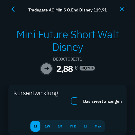
Tradegate AG MiniS O.End Disney 119,91
JETZT HANDELN
Mini Future Short Walt
Disney
Hebelprodukte
DE000TG0E3T1
2,88
€
+0,01
%
Maximieren Sie Ihre Rendite mit professionellen
Hebelprodukten
Kursentwicklung
Basiswert anzeigen
SUCHEN
FILTER
1T
1W
1M
YTD
1J
Max