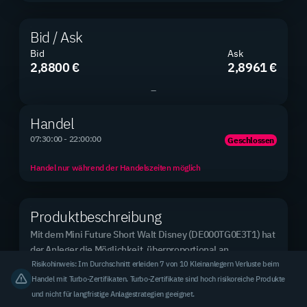
Bid / Ask
Bid
Ask
2,8800 €
2,8961 €
Produkte gesamt
2.890
–
2.890 Mini Futures
Handel
07:30:00 - 22:00:00
Geschlossen
Neue Produkte
0 / 0
Handel nur während der Handelszeiten möglich
2 Tage / 7 Tage
Produktbeschreibung
Mit dem Mini Future Short Walt Disney (DE000TG0E3T1) hat 
Top Basiswert (meistgehandelt)
Rheinmetall AG
der Anleger die Möglichkeit, überproportional an 
steigenden Kursen der zugrunde liegenden Aktie zu 
Risikohinweis: Im Durchschnitt erleiden 7 von 10 Kleinanlegern Verluste beim
3,31 % des Handelsvolumens
partizipieren. Im Gegenzug nimmt der Anleger auch 
Handel mit Turbo-Zertifikaten. Turbo-Zertifikate sind hoch risikoreiche Produkte
überproportional an fallenden Kursen der zugrunde 
und nicht für langfristige Anlagestrategien geeignet.