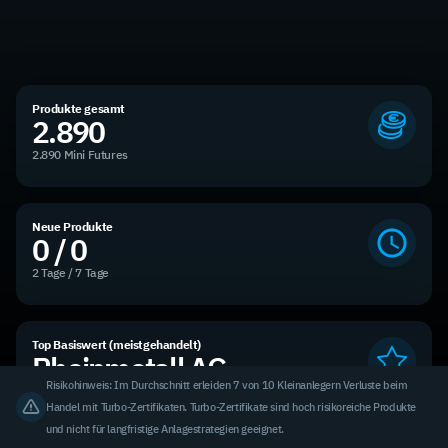
Produkte gesamt
2.890
2.890 Mini Futures
Neue Produkte
0 / 0
2 Tage / 7 Tage
Top Basiswert (meistgehandelt)
Rheinmetall AG
Risikohinweis: Im Durchschnitt erleiden 7 von 10 Kleinanlegern Verluste beim
3,31 % des Handelsvolumens
Handel mit Turbo-Zertifikaten. Turbo-Zertifikate sind hoch risikoreiche Produkte
und nicht für langfristige Anlagestrategien geeignet.