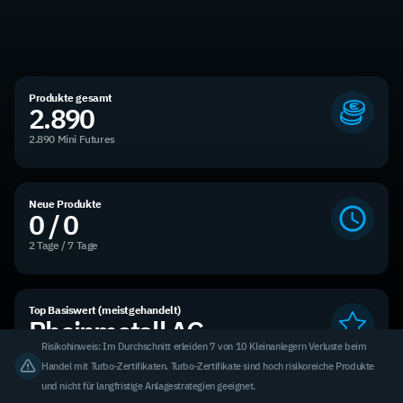
Produkte gesamt
2.890
2.890 Mini Futures
Neue Produkte
0 / 0
2 Tage / 7 Tage
Top Basiswert (meistgehandelt)
Rheinmetall AG
Risikohinweis: Im Durchschnitt erleiden 7 von 10 Kleinanlegern Verluste beim
3,31 % des Handelsvolumens
Handel mit Turbo-Zertifikaten. Turbo-Zertifikate sind hoch risikoreiche Produkte
und nicht für langfristige Anlagestrategien geeignet.