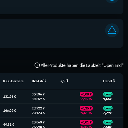
Alle Produkte haben die Laufzeit "Open End"
K.O.-Barriere
Bid Ask
+/-
Hebel
3,7596 €
-0,08 €
Long
131,96 €
3,7657 €
-2,15 %
1,65x
2,3922 €
-0,25 €
Long
166,09 €
2,4123 €
-9,61 %
2,27x
2,9869 €
-0,01 €
Long
49,31 €
2,9990 €
-0,45 %
2,50x