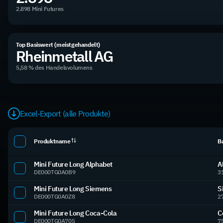
2.898 Mini Futures
Top Basiswert (meistgehandelt)
Rheinmetall AG
5,58 % des Handelsvolumens
Excel-Export (alle Produkte)
Produktname
B
Mini Future Long Alphabet
A
DE000TG0A0B9
3
Mini Future Long Siemens
S
DE000TG0A0Z8
2
Mini Future Long Coca-Cola
C
DE000TG0A705
7