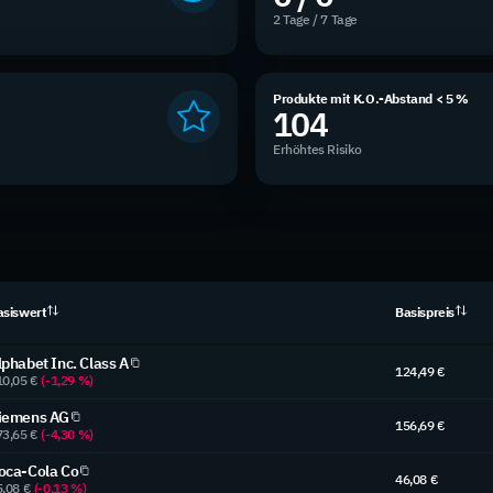
2 Tage / 7 Tage
Produkte mit K.O.-Abstand < 5 %
104
Erhöhtes Risiko
asiswert
Basispreis
lphabet Inc. Class A
124,49 €
10,05 €
(-1,29 %)
iemens AG
156,69 €
73,65 €
(-4,30 %)
oca-Cola Co
46,08 €
5,08 €
(-0,13 %)