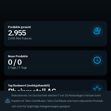
Produkte gesamt
2.955
2.955 Mini Futures
Neue Produkte
0 / 0
2 Tage / 7 Tage
Top Basiswert (meistgehandelt)
Rheinmetall AG
Risikohinweis: Im Durchschnitt erleiden 7 von 10 Kleinanlegern Verluste beim
7,39 % des Handelsvolumens
Handel mit Turbo-Zertifikaten. Turbo-Zertifikate sind hoch risikoreiche Produkte
und nicht für langfristige Anlagestrategien geeignet.