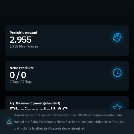
Produkte gesamt
2.955
2.955 Mini Futures
Neue Produkte
0 / 0
2 Tage / 7 Tage
Top Basiswert (meistgehandelt)
Rheinmetall AG
Risikohinweis: Im Durchschnitt erleiden 7 von 10 Kleinanlegern Verluste beim
5,71 % des Handelsvolumens
Handel mit Turbo-Zertifikaten. Turbo-Zertifikate sind hoch risikoreiche Produkte
und nicht für langfristige Anlagestrategien geeignet.