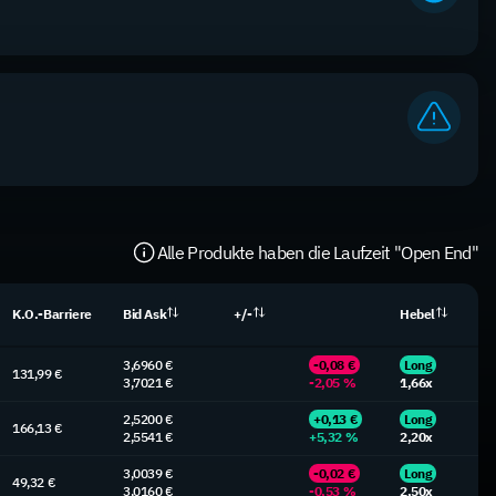
Alle Produkte haben die Laufzeit "Open End"
K.O.-Barriere
Bid Ask
+/-
Hebel
3,6960 €
-0,08 €
Long
131,99 €
3,7021 €
-2,05 %
1,66x
2,5200 €
+0,13 €
Long
166,13 €
2,5541 €
+5,32 %
2,20x
3,0039 €
-0,02 €
Long
49,32 €
3,0160 €
-0,53 %
2,50x