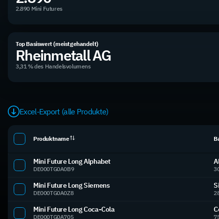
2.890 Mini Futures
Top Basiswert (meistgehandelt)
Rheinmetall AG
3,31 % des Handelsvolumens
Excel-Export (alle Produkte)
Produktname
B
Mini Future Long Alphabet
A
DE000TG0A0B9
3
Mini Future Long Siemens
S
DE000TG0A0Z8
2
Mini Future Long Coca-Cola
C
DE000TG0A705
7