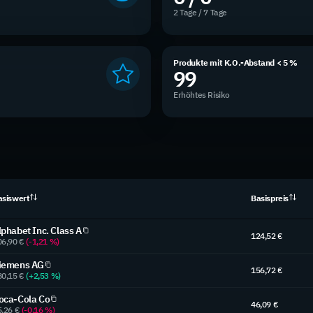
2 Tage / 7 Tage
Produkte mit K.O.-Abstand < 5 %
99
Erhöhtes Risiko
asiswert
Basispreis
lphabet Inc. Class A
124,52 €
06,90 €
(-1,21 %)
iemens AG
156,72 €
80,15 €
(+2,53 %)
oca-Cola Co
46,09 €
5,26 €
(-0,16 %)