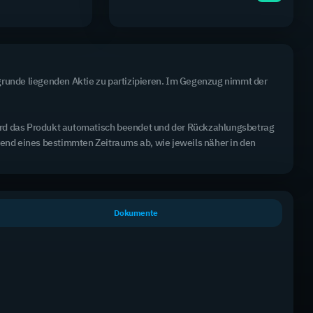
runde liegenden Aktie zu partizipieren. Im Gegenzug nimmt der 
wird das Produkt automatisch beendet und der Rückzahlungsbetrag 
rend eines bestimmten Zeitraums ab, wie jeweils näher in den 
Alle Produkte haben die Laufzeit "Open End"
K.O.-Barriere
Bid Ask
+/-
Hebel
Dokumente
3,7270 €
-0,05 €
Long
131,99 €
3,7331 €
-1,22 %
1,65x
2,5390 €
+0,15 €
Long
166,13 €
2,5411 €
+6,11 %
2,21x
2,9929 €
-0,03 €
Long
49,32 €
3,0050 €
-0,90 %
2,50x