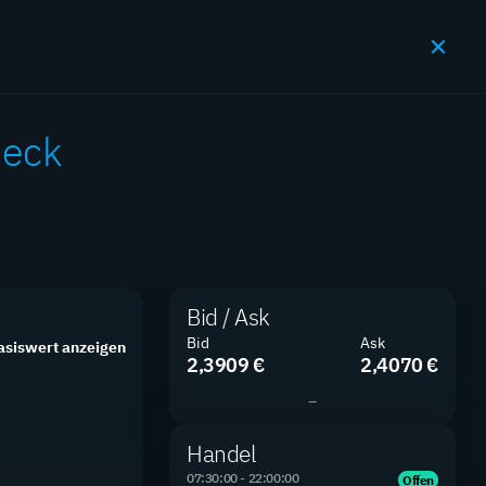
JETZT HANDELN
ueck
en
Bid / Ask
Bid
Ask
asiswert anzeigen
SUCHEN
FILTER
2,3909 €
2,4070 €
–
Handel
07:30:00 - 22:00:00
Offen