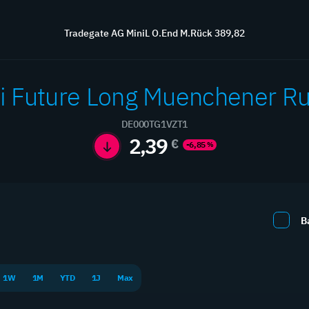
Übersicht
Börse
Wissen
Kontakt
Service
Tradegate AG MiniL O.End M.Rück 389,82
i Future Long Muenchener R
DE000TG1VZT1
Hebelprodukte
2,39
€
-6,85
%
aximieren Sie Ihre Rendite mit professionellen Hebelprodukt
B
1W
1M
YTD
1J
Max
Neue Produkte
0 / 0