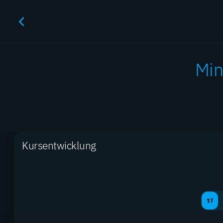
Min
M
Kursentwicklung
1T
Produkte gesamt
2.890