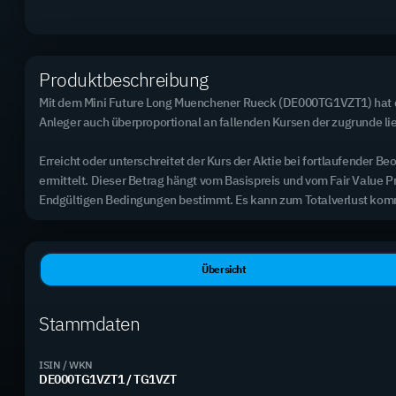
2.890 Mini Futures
Produktbeschreibung
Top Basiswert (meistgehandelt)
Rheinmetall AG
Mit dem Mini Future Long Muenchener Rueck (DE000TG1VZT1) hat der
3,62 % des Handelsvolumens
Anleger auch überproportional an fallenden Kursen der zugrunde lieg
Erreicht oder unterschreitet der Kurs der Aktie bei fortlaufende
ermittelt. Dieser Betrag hängt vom Basispreis und vom Fair Value P
Endgültigen Bedingungen bestimmt. Es kann zum Totalverlust ko
Excel-Export (alle Produkte)
Produktname
B
Übersicht
Mini Future Long Alphabet
A
DE000TG0A0B9
3
Stammdaten
Mini Future Long Siemens
S
DE000TG0A0Z8
2
ISIN / WKN
Mini Future Long Coca-Cola
C
DE000TG1VZT1 / TG1VZT
DE000TG0A705
7