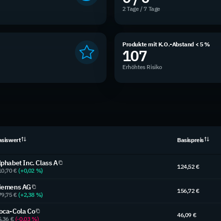
2 Tage / 7 Tage
Produkte mit K.O.-Abstand < 5 %
107
Erhöhtes Risiko
asiswert
Basispreis
lphabet Inc. Class A
124,52 €
10,70 €
(+0,02 %)
iemens AG
156,72 €
79,75 €
(+2,38 %)
oca-Cola Co
46,09 €
5,36 €
(-0,03 %)