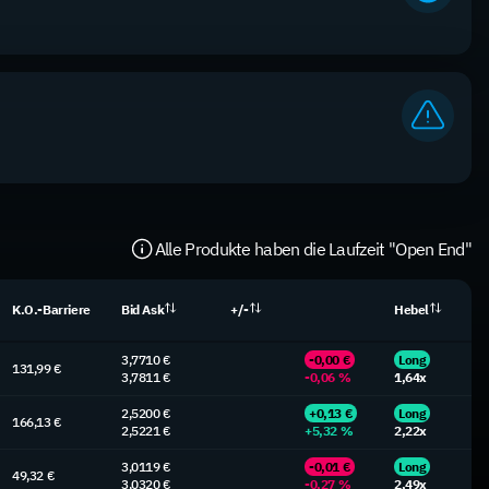
Alle Produkte haben die Laufzeit "Open End"
K.O.-Barriere
Bid Ask
+/-
Hebel
3,7710 €
-0,00 €
Long
131,99 €
3,7811 €
-0,06 %
1,64x
2,5200 €
+0,13 €
Long
166,13 €
2,5221 €
+5,32 %
2,22x
3,0119 €
-0,01 €
Long
49,32 €
3,0320 €
-0,27 %
2,49x