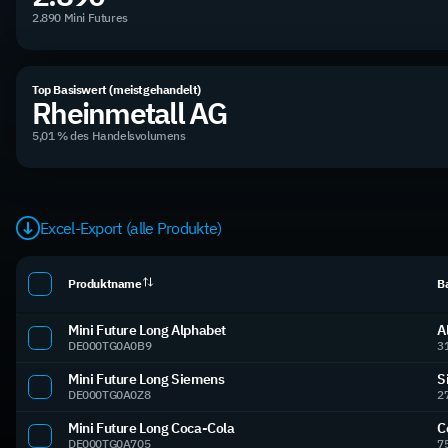
2.890 Mini Futures
Top Basiswert (meistgehandelt)
Rheinmetall AG
5,01 % des Handelsvolumens
Excel-Export (alle Produkte)
Produktname
B
Mini Future Long Alphabet
A
DE000TG0A0B9
3
Mini Future Long Siemens
S
DE000TG0A0Z8
2
Mini Future Long Coca-Cola
C
DE000TG0A705
7