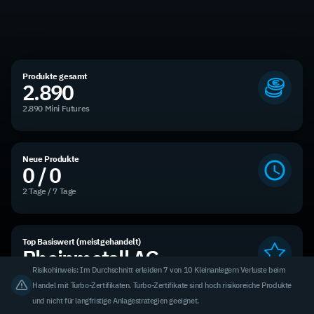
Produkte gesamt
2.890
2.890 Mini Futures
Neue Produkte
0 / 0
2 Tage / 7 Tage
Top Basiswert (meistgehandelt)
Rheinmetall AG
Risikohinweis: Im Durchschnitt erleiden 7 von 10 Kleinanlegern Verluste beim
3,31 % des Handelsvolumens
Handel mit Turbo-Zertifikaten. Turbo-Zertifikate sind hoch risikoreiche Produkte
und nicht für langfristige Anlagestrategien geeignet.