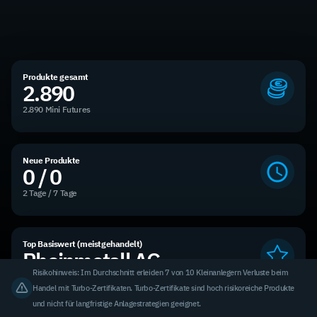
Produkte gesamt
2.890
2.890 Mini Futures
Neue Produkte
0 / 0
2 Tage / 7 Tage
Top Basiswert (meistgehandelt)
Rheinmetall AG
Risikohinweis: Im Durchschnitt erleiden 7 von 10 Kleinanlegern Verluste beim
3,31 % des Handelsvolumens
Handel mit Turbo-Zertifikaten. Turbo-Zertifikate sind hoch risikoreiche Produkte
und nicht für langfristige Anlagestrategien geeignet.