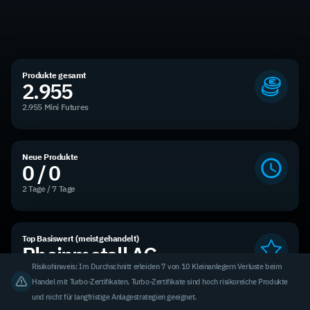
Produkte gesamt
2.955
2.955 Mini Futures
Neue Produkte
0 / 0
2 Tage / 7 Tage
Top Basiswert (meistgehandelt)
Rheinmetall AG
Risikohinweis: Im Durchschnitt erleiden 7 von 10 Kleinanlegern Verluste beim
6,21 % des Handelsvolumens
Handel mit Turbo-Zertifikaten. Turbo-Zertifikate sind hoch risikoreiche Produkte
und nicht für langfristige Anlagestrategien geeignet.