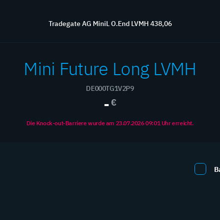
Übersicht
Börse
Wissen
Kontakt
Service
Tradegate AG MiniL O.End LVMH 438,06
Mini Future Long LVMH
DE000TG1V2P9
Hebelprodukte
-
€
aximieren Sie Ihre Rendite mit professionellen Hebelprodukt
Die Knock-out-Barriere wurde am 23.07.2026 09:01 Uhr erreicht.
B
Neue Produkte
0 / 0