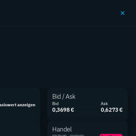
JETZT HANDELN
en
Bid / Ask
SUCHEN
FILTER
Bid
Ask
asiswert anzeigen
0,3698 €
0,6273 €
Handel
07:30:00 - 22:00:00