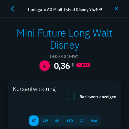
Tradegate AG MiniL O.End Disney 75,409
JETZT HANDELN
Mini Future Long Walt
Disney
Hebelprodukte
DE000TG1F4W1
0,36
€
-1,09
%
Maximieren Sie Ihre Rendite mit professionellen
Hebelprodukten
Kursentwicklung
Basiswert anzeigen
SUCHEN
FILTER
1T
1W
1M
YTD
1J
Max