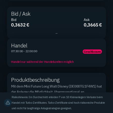
Bid / Ask
Bid
Ask
0,3632 €
0,3665 €
Produkte gesamt
2.890
–
2.890 Mini Futures
Handel
07:30:00 - 22:00:00
Geschlossen
Neue Produkte
0 / 0
Handel nur während der Handelszeiten möglich
2 Tage / 7 Tage
Produktbeschreibung
Mit dem Mini Future Long Walt Disney (DE000TG1F4W1) hat 
Top Basiswert (meistgehandelt)
Rheinmetall AG
der Anleger die Möglichkeit, überproportional an 
steigenden Kursen der zugrunde liegenden Aktie zu 
Risikohinweis: Im Durchschnitt erleiden 7 von 10 Kleinanlegern Verluste beim
3,31 % des Handelsvolumens
partizipieren. Im Gegenzug nimmt der Anleger auch 
Handel mit Turbo-Zertifikaten. Turbo-Zertifikate sind hoch risikoreiche Produkte
überproportional an fallenden Kursen der zugrunde 
und nicht für langfristige Anlagestrategien geeignet.