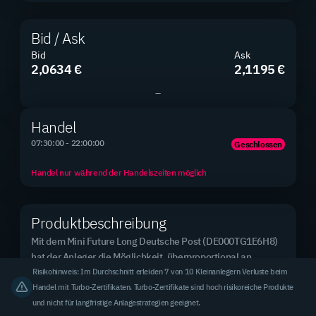
Bid / Ask
Bid
Ask
2,0634 €
2,1195 €
Produkte gesamt
2.890
–
2.890 Mini Futures
Handel
07:30:00 - 22:00:00
Geschlossen
Neue Produkte
0 / 0
Handel nur während der Handelszeiten möglich
2 Tage / 7 Tage
Produktbeschreibung
Mit dem Mini Future Long Deutsche Post (DE000TG1E6H8) 
Top Basiswert (meistgehandelt)
Rheinmetall AG
hat der Anleger die Möglichkeit, überproportional an 
steigenden Kursen der zugrunde liegenden Aktie zu 
Risikohinweis: Im Durchschnitt erleiden 7 von 10 Kleinanlegern Verluste beim
3,31 % des Handelsvolumens
partizipieren. Im Gegenzug nimmt der Anleger auch 
Handel mit Turbo-Zertifikaten. Turbo-Zertifikate sind hoch risikoreiche Produkte
überproportional an fallenden Kursen der zugrunde 
und nicht für langfristige Anlagestrategien geeignet.