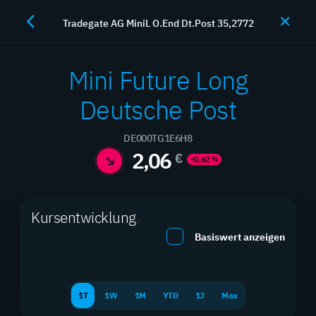
Tradegate AG MiniL O.End Dt.Post 35,2772
JETZT HANDELN
Mini Future Long
Deutsche Post
Hebelprodukte
DE000TG1E6H8
2,06
€
-0,62
%
Maximieren Sie Ihre Rendite mit professionellen
Hebelprodukten
Kursentwicklung
Basiswert anzeigen
SUCHEN
FILTER
1T
1W
1M
YTD
1J
Max