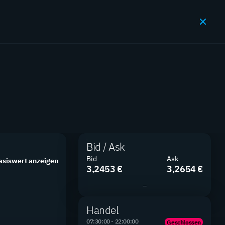
JETZT HANDELN
en
Bid / Ask
Bid
Ask
asiswert anzeigen
SUCHEN
FILTER
3,2453 €
3,2654 €
–
Handel
07:30:00 - 22:00:00
Geschlossen