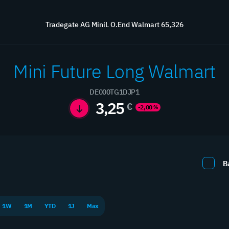
Übersicht
Börse
Wissen
Kontakt
Service
Tradegate AG MiniL O.End Walmart 65,326
Mini Future Long Walmart
DE000TG1DJP1
Hebelprodukte
3,25
€
-2,00
%
aximieren Sie Ihre Rendite mit professionellen Hebelprodukt
B
1W
1M
YTD
1J
Max
Neue Produkte
0 / 0