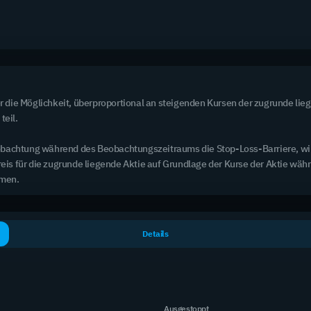
2 Tage / 7 Tage
Produkte mit K.O.-Abstand < 5 %
99
Erhöhtes Risiko
die Möglichkeit, überproportional an steigenden Kursen der zugrunde lieg
eil.

r Beobachtung während des Beobachtungszeitraums die Stop-Loss-Barriere, 
reis für die zugrunde liegende Aktie auf Grundlage der Kurse der Aktie wäh
mmen.
asiswert
Basispreis
lphabet Inc. Class A
Details
124,52 €
06,90 €
(-1,21 %)
iemens AG
156,72 €
80,15 €
(+2,53 %)
oca-Cola Co
46,09 €
5,26 €
(-0,16 %)
Ausgestoppt