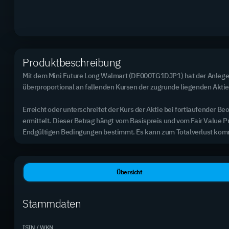
2.890 Mini Futures
Top Basiswert (meistgehandelt)
Rheinmetall AG
Produktbeschreibung
3,31 % des Handelsvolumens
Mit dem Mini Future Long Walmart (DE000TG1DJP1) hat der Anleger 
überproportional an fallenden Kursen der zugrunde liegenden Aktie t
Erreicht oder unterschreitet der Kurs der Aktie bei fortlaufende
Excel-Export (alle Produkte)
ermittelt. Dieser Betrag hängt vom Basispreis und vom Fair Value P
Endgültigen Bedingungen bestimmt. Es kann zum Totalverlust ko
Produktname
B
Mini Future Long Alphabet
A
Übersicht
DE000TG0A0B9
3
Mini Future Long Siemens
S
Stammdaten
DE000TG0A0Z8
2
Mini Future Long Coca-Cola
C
DE000TG0A705
7
ISIN / WKN