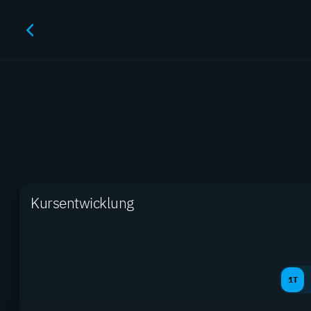
M
Kursentwicklung
1T
Produkte gesamt
2.890