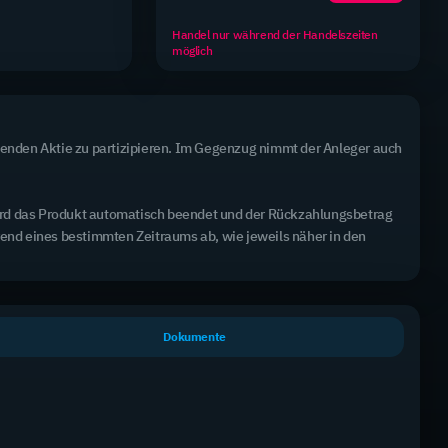
Handel nur während der Handelszeiten
möglich
enden Aktie zu partizipieren. Im Gegenzug nimmt der Anleger auch 
wird das Produkt automatisch beendet und der Rückzahlungsbetrag 
Alle Produkte haben die Laufzeit "Open End"
rend eines bestimmten Zeitraums ab, wie jeweils näher in den 
K.O.-Barriere
Bid Ask
+/-
Hebel
3,6960 €
-0,08 €
Long
Dokumente
131,99 €
3,7021 €
-2,05 %
1,66x
2,5200 €
+0,13 €
Long
166,13 €
2,5541 €
+5,32 %
2,20x
3,0039 €
-0,02 €
Long
49,32 €
3,0160 €
-0,53 %
2,50x